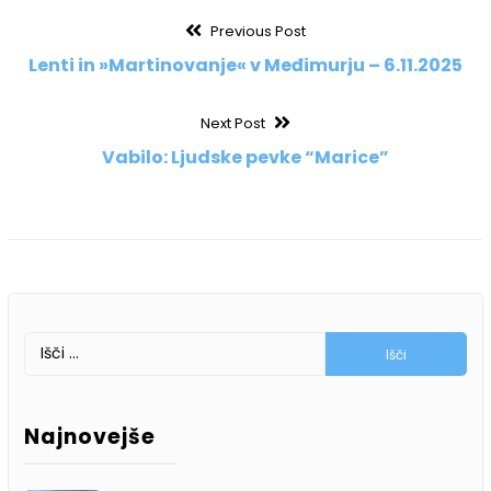
Navigacija
Previous
Previous Post
post:
Lenti in »Martinovanje« v Međimurju – 6.11.2025
prispevka
Next
Next Post
post:
Vabilo: Ljudske pevke “Marice”
Išči:
Najnovejše