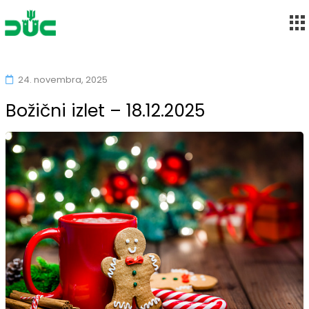
Društvo upokojencev Maribor-Center
Skip
to
24. novembra, 2025
content
Božični izlet – 18.12.2025