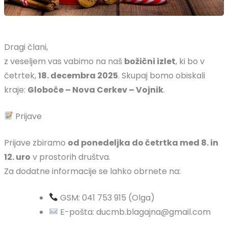
Dragi člani,
z veseljem vas vabimo na naš
božični izlet
, ki bo v
četrtek,
18. decembra 2025
. Skupaj bomo obiskali
kraje:
Globoče – Nova Cerkev – Vojnik
.
Prijave
Prijave zbiramo
od ponedeljka do četrtka med 8. in
12. uro
v prostorih društva.
Za dodatne informacije se lahko obrnete na:
GSM: 041 753 915 (Olga)
E-pošta: ducmb.blagajna@gmail.com