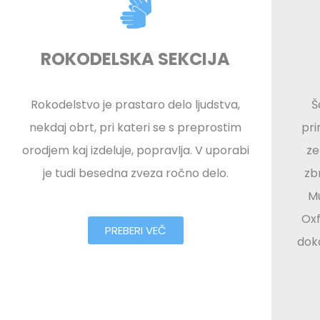
ROKODELSKA SEKCIJA
Rokodelstvo je prastaro delo ljudstva,
Š
nekdaj obrt, pri kateri se s preprostim
pri
orodjem kaj izdeluje, popravlja. V uporabi
ze
je tudi besedna zveza ročno delo.
zbr
Mu
Oxf
PREBERI VEČ
doka