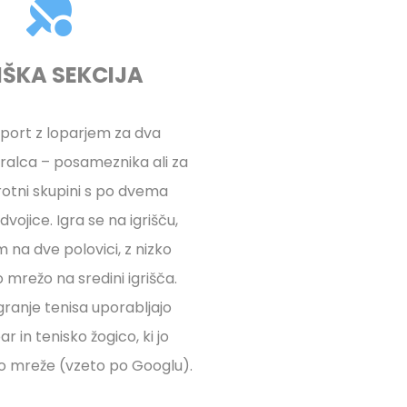
IŠKA SEKCIJA
šport z loparjem za dva
ralca – posameznika ali za
otni skupini s po dvema
vojice. Igra se na igrišču,
m na dve polovici, z nizko
 mrežo na sredini igrišča.
igranje tenisa uporabljajo
ar in tenisko žogico, ki jo
ko mreže (vzeto po Googlu).