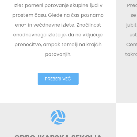
Izlet pomeni potovanje skupine ljudi v
Pred
prostem času. Glede na čas poznamo
se
eno- in večdnevne izlete. Značilnost
ljubi
enodnevnega izleta je, da ne vključuje
ust
prenočitve, ampak temelji na krajših
Cent
potovanjih.
takr
PREBERI VEČ