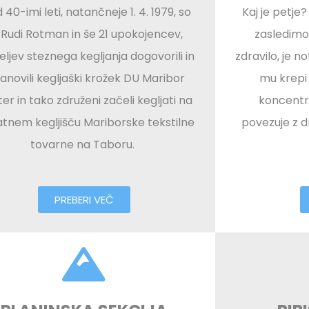
 40-imi leti, natančneje 1. 4. 1979, so
Kaj je petje
 Rudi Rotman in še 21 upokojencev,
zasledimo,
teljev steznega kegljanja dogovorili in
zdravilo, je n
anovili kegljaški krožek DU Maribor
mu krepi p
er in tako združeni začeli kegljati na
koncentr
atnem kegljišču Mariborske tekstilne
povezuje z d
tovarne na Taboru.
PREBERI VEČ