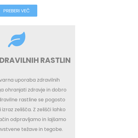
PREBERI VEČ
DRAVILNIH RASTLIN
 varna uporaba zdravilnih
a ohranjati zdravje in dobro
dravilne rastline se pogosto
 izraz zelišča. Z zelišči lahko
ačin odpravljamo in lajšamo
avstvene težave in tegobe.