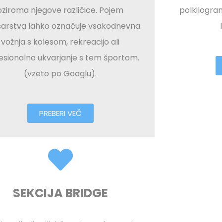
oziroma njegove različice. Pojem
polkilogra
sarstva lahko označuje vsakodnevna
vožnja s kolesom, rekreacijo ali
esionalno ukvarjanje s tem športom.
(vzeto po Googlu).
PREBERI VEČ
SEKCIJA BRIDGE