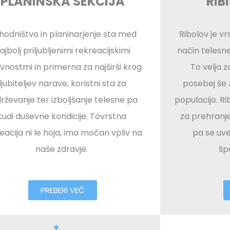
PLANINSKA SEKCIJA
RIB
hodništvo in planinarjenje sta med
Ribolov je vrs
ajbolj priljubljenimi rekreacijskimi
način telesn
vnostmi in primerna za najširši krog
To velja 
ljubiteljev narave, koristni sta za
posebej še 
rževanje ter izboljšanje telesne pa
populacijo. Ri
tudi duševne kondicije. Tovrstna
za prehranj
eacija ni le hoja, ima močan vpliv na
pa se uvel
naše zdravje.
šp
PREBERI VEČ