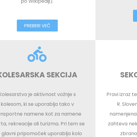
po Wikipediji).
PREBERI VEČ
KOLESARSKA SEKCIJA
SEK
Kolesarstvo je aktivnost vožnje s
Pravi izraz te
kolesom, ki se uporablja tako v
R. Sloven
ansportne namene kot za namene
namenjena l
ta, rekreacije ali turizma. Pri tem se
zahteva neka
 glavni pripomoček uporablja kolo
zbrano