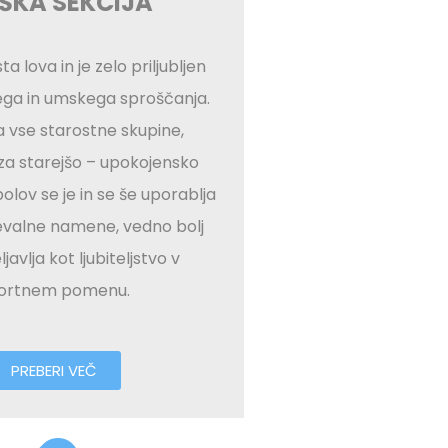
IŠKA SEKCIJA
ta lova in je zelo priljubljen
ega in umskega sproščanja.
za vse starostne skupine,
za starejšo – upokojensko
bolov se je in se še uporablja
evalne namene, vedno bolj
javlja kot ljubiteljstvo v
ortnem pomenu.
PREBERI VEČ