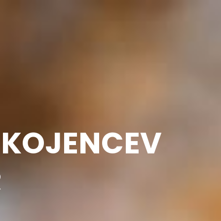
or-Center
OKOJENCEV
R