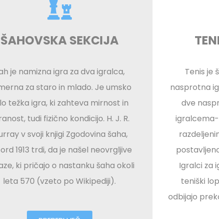
ŠAHOVSKA SEKCIJA
TEN
ah je namizna igra za dva igralca,
Tenis je 
merna za staro in mlado. Je umsko
nasprotna ig
lo težka igra, ki zahteva mirnost in
dve naspr
anost, tudi fizično kondicijo. H. J. R.
igralcema-d
rray v svoji knjigi Zgodovina šaha,
razdeljeni
ord 1913 trdi, da je našel neovrgljive
postavljeno
ze, ki pričajo o nastanku šaha okoli
Igralci za 
leta 570 (vzeto po Wikipediji).
teniški lop
odbijajo pre