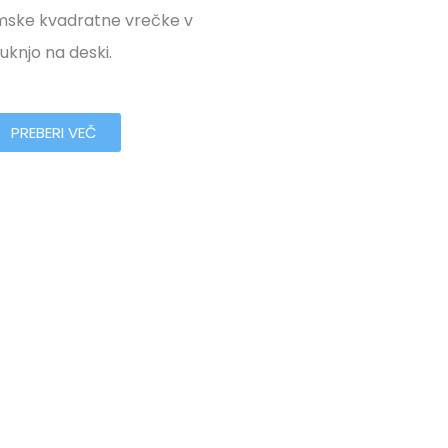
mske kvadratne vrečke v
luknjo na deski.
PREBERI VEČ