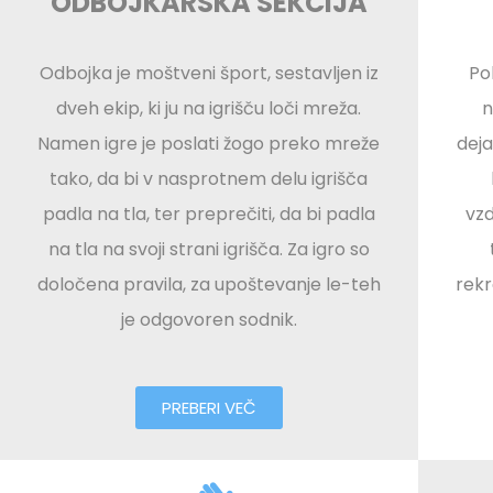
ODBOJKARSKA SEKCIJA
Odbojka je moštveni šport, sestavljen iz
Po
dveh ekip, ki ju na igrišču loči mreža.
n
Namen igre je poslati žogo preko mreže
deja
tako, da bi v nasprotnem delu igrišča
padla na tla, ter preprečiti, da bi padla
vzd
na tla na svoji strani igrišča. Za igro so
določena pravila, za upoštevanje le-teh
rekr
je odgovoren sodnik.
PREBERI VEČ