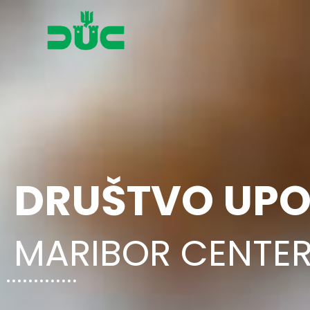
Društvo upokojencev Marib
DRUŠTVO UP
MARIBOR CENTE