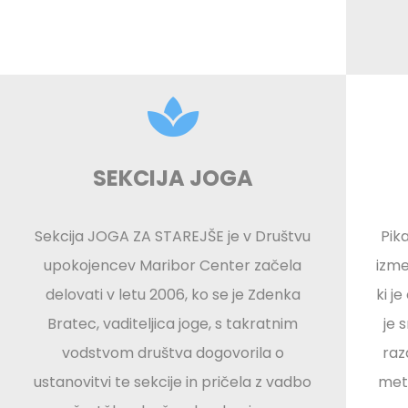
SEKCIJA JOGA
Sekcija JOGA ZA STAREJŠE je v Društvu
Pik
upokojencev Maribor Center začela
izme
delovati v letu 2006, ko se je Zdenka
ki j
Bratec, vaditeljica joge, s takratnim
je 
vodstvom društva dogovorila o
raz
ustanovitvi te sekcije in pričela z vadbo
met