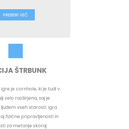
PREBERI VEČ
CIJA ŠTRBUNK
 igre je cornhole, ki je tudi v
iji zelo razširjena, saj je
judem vseh starosti. Igra
j fizične pripravljenosti in
sti za metanje skoraj