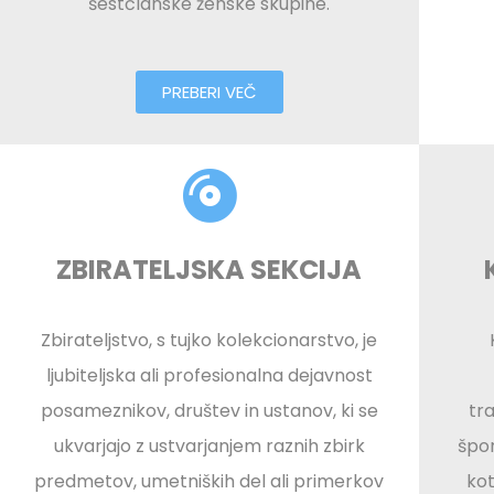
šestčlanske ženske skupine.
PREBERI VEČ
ZBIRATELJSKA SEKCIJA
Zbirateljstvo, s tujko kolekcionarstvo, je
ljubiteljska ali profesionalna dejavnost
posameznikov, društev in ustanov, ki se
tr
ukvarjajo z ustvarjanjem raznih zbirk
špor
predmetov, umetniških del ali primerkov
kot