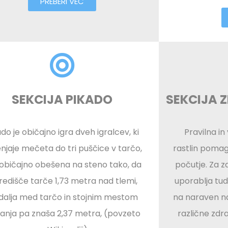
PREBERI VEČ
SEKCIJA PIKADO
SEKCIJA Z
ado je običajno igra dveh igralcev, ki
Pravilna in
njaje mečeta do tri puščice v tarčo,
rastlin pomag
e običajno obešena na steno tako, da
počutje. Za z
središče tarče 1,73 metra nad tlemi,
uporablja tudi
dalja med tarčo in stojnim mestom
na naraven n
anja pa znaša 2,37 metra, (povzeto
različne zdr