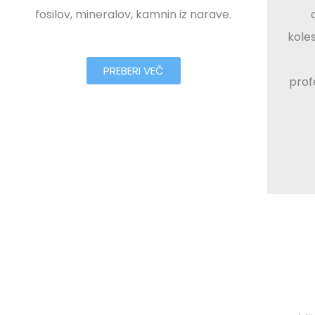
fosilov, mineralov, kamnin iz narave.
kole
PREBERI VEČ
prof