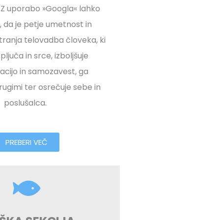
? Z uporabo »Googla« lahko
 da je petje umetnost in
otranja telovadba človeka, ki
ljuča in srce, izboljšuje
acijo in samozavest, ga
rugimi ter osrečuje sebe in
poslušalca.
PREBERI VEČ