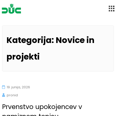
Društvo upokojencev Maribor-Center
Skip
to
Kategorija:
Novice in
content
projekti
19. junija, 2026
pronid
Prvenstvo upokojencev v