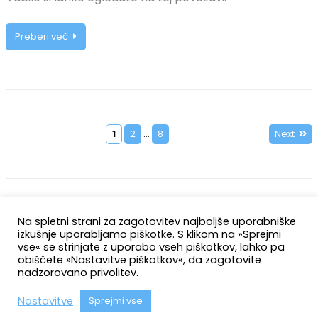
Preberi več
1
2
…
8
Next
Številčenje
prispevkov
Na spletni strani za zagotovitev najboljše uporabniške
izkušnje uporabljamo piškotke. S klikom na »Sprejmi
vse« se strinjate z uporabo vseh piškotkov, lahko pa
obiščete »Nastavitve piškotkov«, da zagotovite
nadzorovano privolitev.
Nastavitve
Sprejmi vse
Facebook
Twitter
Instagram