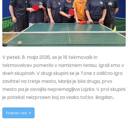
V petek, 8. maja 2026, se je 16 tekmovalk in
tekmovalcev pomerilo v namiznem tenisu. Igrali smo v
dveh skupinah. V drugi skupini se je Tone z odlično igro
zavihtel na tretje mesto, Marija je bila druga, prvo
mesto pa je osvojila nepremagljiva Lojzka. V prvi skupini
je potekal neizprosen boj za vsako točko. Bogdan…
Preberi več