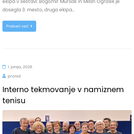
ekipa v sestavi: Bogomir Muršak in Milan Ogrizek je
dosegla 3. mesto, druga ekipa…
Preberi več
1. junija, 2026
pronid
Interno tekmovanje v namiznem
tenisu