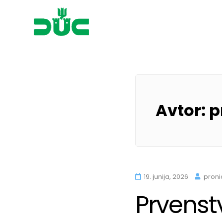
Društvo upokojencev Marib
Skip
to
content
Avtor:
p
19. junija, 2026
proni
Prvenst