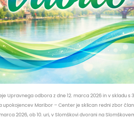
seje Upravnega odbora z dne 12. marca 2026 in v skladu s 
va upokojencev Maribor – Center je sklican redni zbor čla
 marca 2026, ob 10. uri, v Slomškovi dvorani na Slomškove