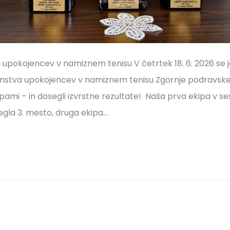
vo upokojencev v namiznem tenisu V četrtek 18. 6. 2026 se
enstva upokojencev v namiznem tenisu Zgornje podravske 
ipami – in dosegli izvrstne rezultate! Naša prva ekipa v s
segla 3. mesto, druga ekipa…