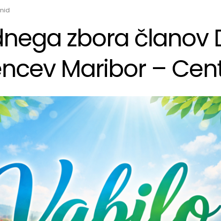
nid
ednega zbora članov 
ncev Maribor – Cen