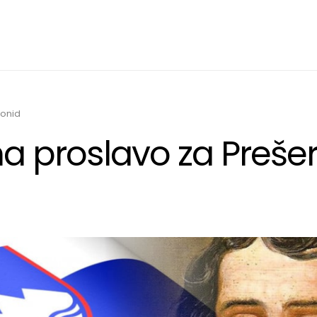
onid
na proslavo za Preše