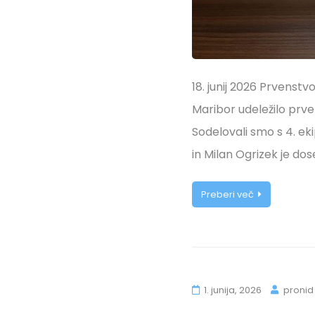
18. junij 2026 Prvenst
Maribor udeležilo prv
Sodelovali smo s 4. ek
in Milan Ogrizek je do
Preberi več
1. junija, 2026
pronid