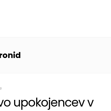
or-Center
ronid
d
vo upokojencev v