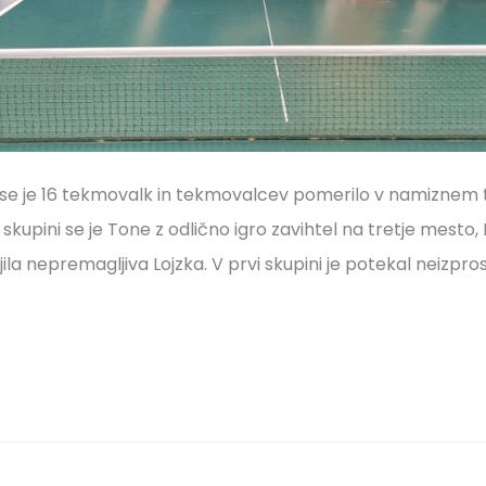
 se je 16 tekmovalk in tekmovalcev pomerilo v namiznem te
skupini se je Tone z odlično igro zavihtel na tretje mesto, M
ila nepremagljiva Lojzka. V prvi skupini je potekal neizpro