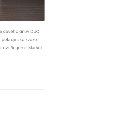
 je devet članov DUC
pokrajinske zveze.
estavi: Bogomir Muršak