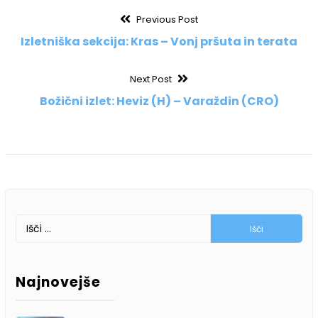
Navigacija
Previous
Previous Post
post:
Izletniška sekcija: Kras – Vonj pršuta in terata
prispevka
Next
Next Post
post:
Božični izlet: Heviz (H) – Varaždin (CRO)
Išči:
Najnovejše