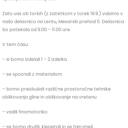
Zato vas ob torkih (z začetkom v torek 19.9.) vabimo v
našo delavnico na Lentu, Mesarski prehod 5. Delavnica
bo potekala od 9.00 – 11.00 ure.
V tem času:
– si bomo izdelali 1 – 2 izdelka
– se spoznali z materialom
– bomo preizkušali različne prostoročne tehnike
oblikovanja gline in oblikovanje na vretenu
– vadili finomotoriko
– se bomo družili, klepetali in se fajn imeli.