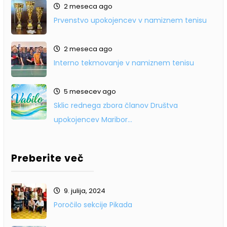
2 meseca ago
Prvenstvo upokojencev v namiznem tenisu
2 meseca ago
Interno tekmovanje v namiznem tenisu
5 mesecev ago
Sklic rednega zbora članov Društva
upokojencev Maribor…
Preberite več
9. julija, 2024
Poročilo sekcije Pikada