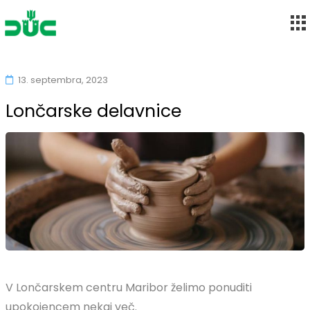
Društvo upokojencev Maribor-Center
Skip
to
13. septembra, 2023
content
Lončarske delavnice
V Lončarskem centru Maribor želimo ponuditi
upokojencem nekaj več.