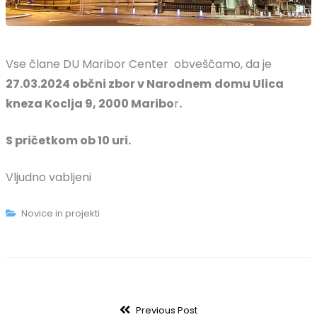
Vse člane DU Maribor Center obveščamo, da je
27.03.2024 občni zbor v Narodnem
domu Ulica
kneza Koclja 9, 2000 Maribo
r
.
S pričetkom ob 10 uri.
Vljudno vabljeni
Novice in projekti
Navigacija
Previous
Previous Post