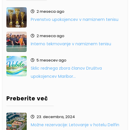
2 meseca ago
Prvenstvo upokojencev v namiznem tenisu
2 meseca ago
Interno tekmovanje v namiznem tenisu
5 mesecev ago
Sklic rednega zbora članov Društva
upokojencev Maribor…
Preberite več
23. decembra, 2024
Možne rezervacije: Letovanje v hotelu Delfin