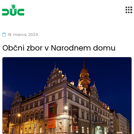
Društvo upokojencev Maribor-Center
Skip
to
19. marca, 2024
content
Občni zbor v Narodnem domu