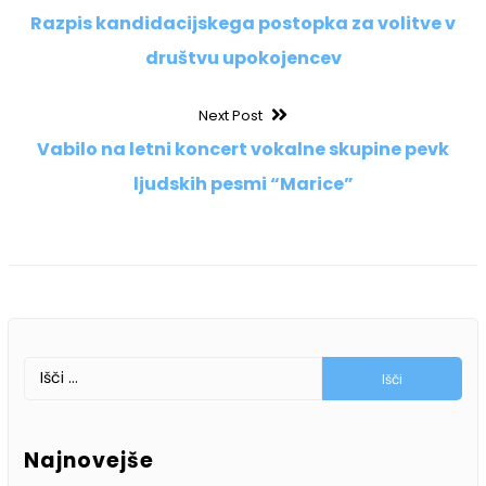
post:
Razpis kandidacijskega postopka za volitve v
prispevka
društvu upokojencev
Next
Next Post
post:
Vabilo na letni koncert vokalne skupine pevk
ljudskih pesmi “Marice”
Išči:
Najnovejše