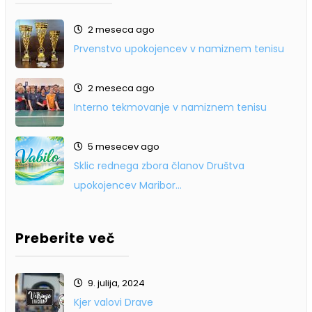
2 meseca ago
Prvenstvo upokojencev v namiznem tenisu
2 meseca ago
Interno tekmovanje v namiznem tenisu
5 mesecev ago
Sklic rednega zbora članov Društva
upokojencev Maribor…
Preberite več
9. julija, 2024
Kjer valovi Drave