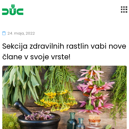
Društvo upokojencev Maribor-Center
Skip
to
24. maja, 2022
content
Sekcija zdravilnih rastlin vabi nove
člane v svoje vrste!