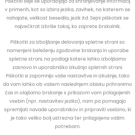
Piškotki seje se uporabljajo za shranjevanje informacij
v primerih, kot so izbira jezika, zavihek, na katerem se
nahajate, velikost besedila, jezik itd. Sejni piškotek se
največkrat izbriše takoj, ko zaprete brskalnik.
Piškotki za izboljšanje delovanja spletne strani so
namenjeni beleženju zgodovine brskanja in uporabe
spletne strani, na podlagi katere lahko izboljšamo
zasnovo in uporabniško izkušnjo spletnih strani.
Piškotki si zapomnijo vaše nastavitve in izkušnje, tako
da vam lahko ob vašem naslednjem obisku prihranimo
čas in olajšamo brskanje s prikazom vam prilagojenih
vsebin (npr. nastavitev jezika), nam pa pomagajo
spremljati navade uporabnikov in pripraviti vsebino, ki
je tako veliko bolj ustrezna ter prilagojena vašim
potrebam.