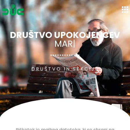
Društvo upokojencev Maribor-Center
DRUŠTVO UPOKOJENCEV
CE
|
DRUŠTVO IN SEKCIJE
Piškotek je majhna datoteka, ki se shrani na